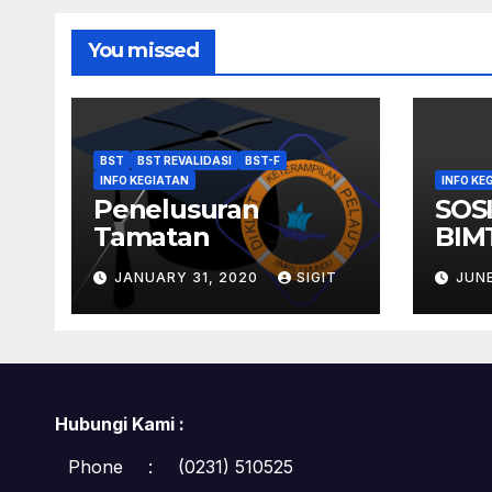
You missed
BST
BST REVALIDASI
BST-F
INFO KEGIATAN
INFO KE
Penelusuran
SOS
Tamatan
BIM
TEL
JANUARY 31, 2020
SIGIT
JUNE
Hubungi Kami :
Phone
:
(0231) 510525