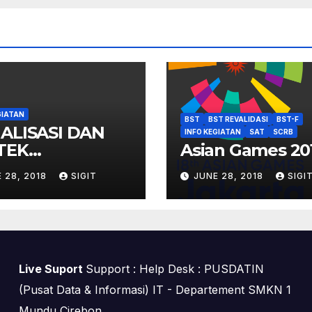
GIATAN
BST
BST REVALIDASI
BST-F
IALISASI DAN
INFO KEGIATAN
SAT
SCRB
TEK
Asian Games 20
EKONFERENSI
 28, 2018
SIGIT
JUNE 28, 2018
SIGI
Live Suport
Support : Help Desk : PUSDATIN
(Pusat Data & Informasi) IT - Departement SMKN 1
Mundu Cirebon