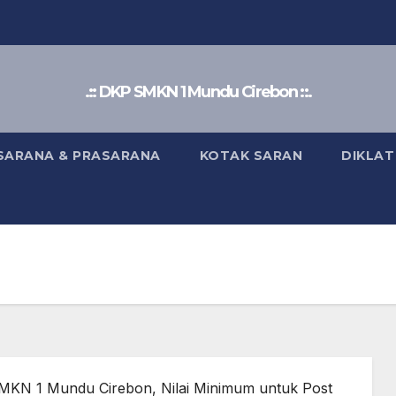
.:: DKP SMKN 1 Mundu Cirebon ::.
SARANA & PRASARANA
KOTAK SARAN
DIKLAT
 SMKN 1 Mundu Cirebon, Nilai Minimum untuk Post