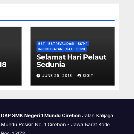
BST
BST REVALIDASI
BST-F
INFO KEGIATAN
SAT
SCRB
Selamat Hari Pelaut
18
Sedunia
T
JUNE 25, 2018
SIGIT
DKP SMK Negeri 1 Mundu Cirebon
Jalan Kalijaga
Mundu Pesisir No. 1 Cirebon - Jawa Barat Kode
Pos 45173