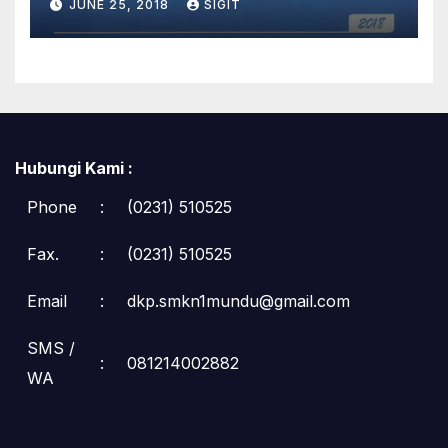
JUNE 25, 2018
SIGIT
Hubungi Kami :
Phone
:
(0231) 510525
Fax.
:
(0231) 510525
Email
:
dkp.smkn1mundu@gmail.com
SMS /
:
081214002882
WA