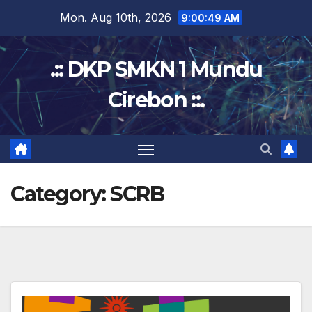
Skip
Mon. Aug 10th, 2026
9:00:50 AM
to
content
.:: DKP SMKN 1 Mundu
Cirebon ::.
Category:
SCRB