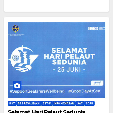
BST
BST REVALIDASI
BST-F
INFO KEGIATAN
SAT
SCRB
Selamat Hari Pelaut Sedunia