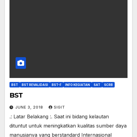
BST
BST REVALIDASI
BST-F
INFO KEGIATAN
SAT
SCRB
BST
JUNE 3, 2018
SIGIT
.: Latar Belakang :. Saat ini bidang kelautan
dituntut untuk meningkatkan kualitas sumber daya
manusianya yang berstandard Internasional