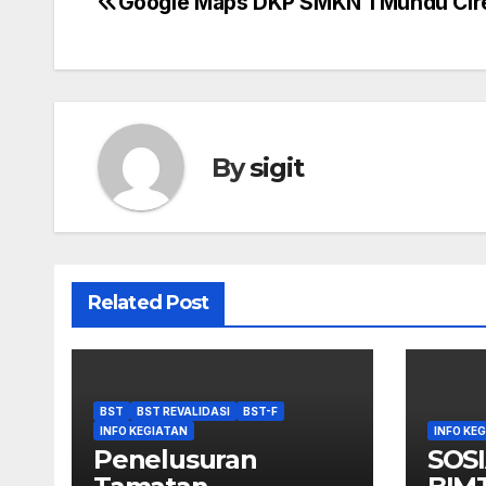
Google Maps DKP SMKN 1 Mundu Cir
Post
navigation
By
sigit
Related Post
BST
BST REVALIDASI
BST-F
INFO KEGIATAN
INFO KE
Penelusuran
SOSI