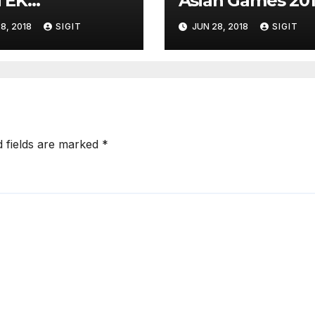
TEK
Asian Games 20
EKONFERENSI
8, 2018
SIGIT
JUN 28, 2018
SIGIT
d fields are marked
*