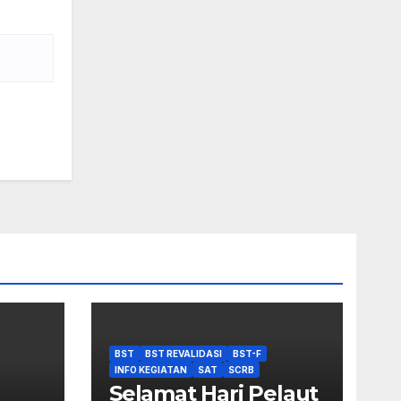
BST
BST REVALIDASI
BST-F
INFO KEGIATAN
SAT
SCRB
Selamat Hari Pelaut