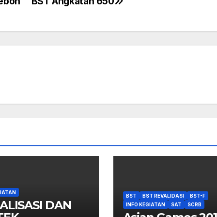
ebon
BST Angkatan 650
GIATAN
BST
BST REVALIDASI
BST-F
ALISASI DAN
INFO KEGIATAN
SAT
SCRB