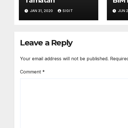
Tamatan
BIM
TEL
JAN 31, 2020
SIGIT
JUN 2
Leave a Reply
Your email address will not be published.
Require
Comment
*