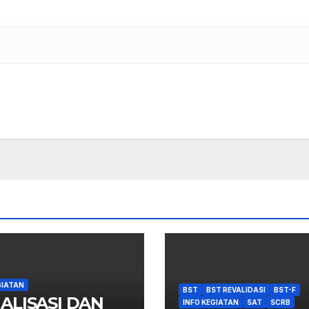
GIATAN
BST
BST REVALIDASI
BST-F
IALISASI DAN
INFO KEGIATAN
SAT
SCRB