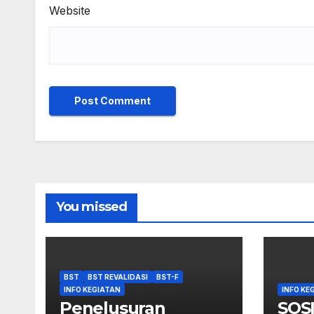
Website
You missed
BST
BST REVALIDASI
BST-F
INFO KEGIATAN
INFO KE
Penelusuran
SOS