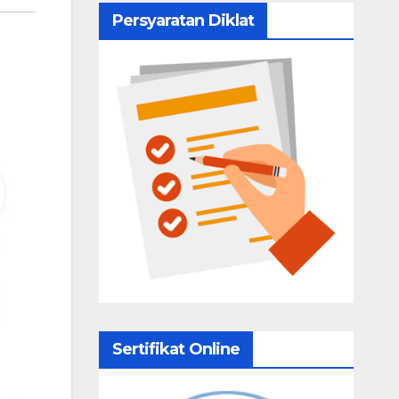
Persyaratan Diklat
Sertifikat Online