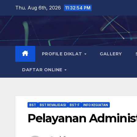
Skip
Thu. Aug 6th, 2026
11:32:55 PM
to
content
PROFILE DIKLAT
GALLERY
DAFTAR ONLINE
BST
BST REVALIDASI
BST-F
INFO KEGIATAN
Pelayanan Administr