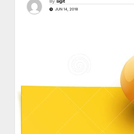
By
sigit
JUN 14, 2018