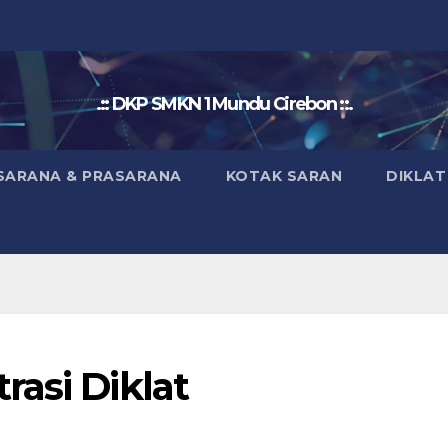
.:: DKP SMKN 1 Mundu Cirebon ::.
SARANA & PRASARANA
KOTAK SARAN
DIKLAT
asi Diklat